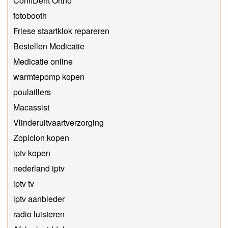
ConfiDent Ortho
fotobooth
Friese staartklok repareren
Bestellen Medicatie
Medicatie online
warmtepomp kopen
poulaillers
Macassist
Vlinderuitvaartverzorging
Zopiclon kopen
iptv kopen
nederland iptv
iptv tv
iptv aanbieder
radio luisteren