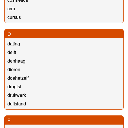
crm
cursus
D
dating
delft
denhaag
dieren
doehetzelf
drogist
drukwerk
duitsland
E