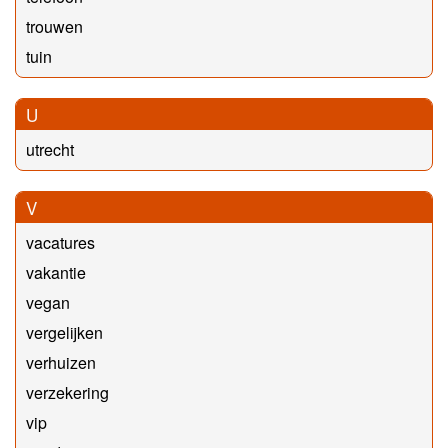
trouwen
tuin
U
utrecht
V
vacatures
vakantie
vegan
vergelijken
verhuizen
verzekering
vip