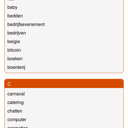
baby
bedden
bedrijfsevenement
bedrijven
belgie
bitcoin
boeken
boerderij
C
carnaval
catering
chatten
computer
cosmetica