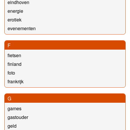
eindhoven
energie
erotiek
evenementen
F
fietsen
finland
foto
frankrijk
G
games
gastouder
geld