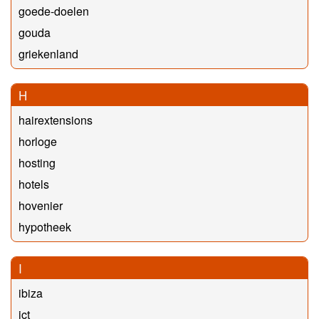
goede-doelen
gouda
griekenland
H
hairextensions
horloge
hosting
hotels
hovenier
hypotheek
I
ibiza
ict