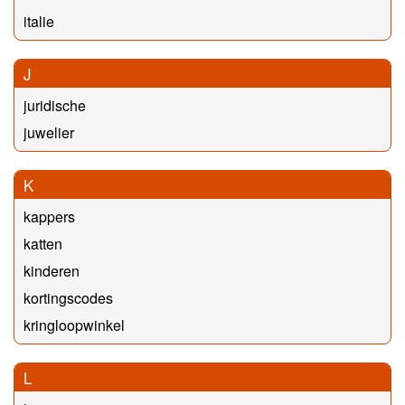
italie
J
juridische
juwelier
K
kappers
katten
kinderen
kortingscodes
kringloopwinkel
L