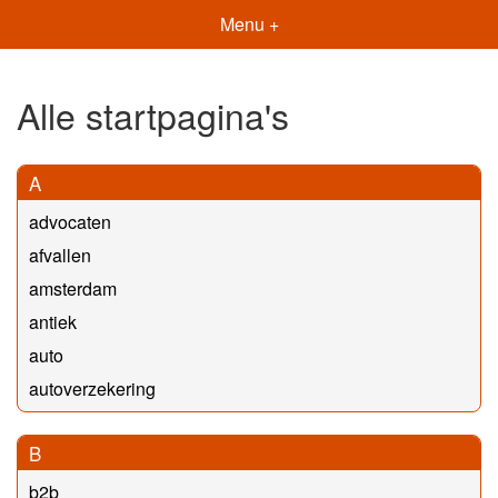
Menu +
Alle startpagina's
A
advocaten
afvallen
amsterdam
antiek
auto
autoverzekering
B
b2b