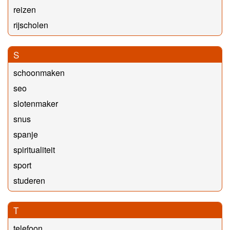
reizen
rijscholen
S
schoonmaken
seo
slotenmaker
snus
spanje
spiritualiteit
sport
studeren
T
telefoon